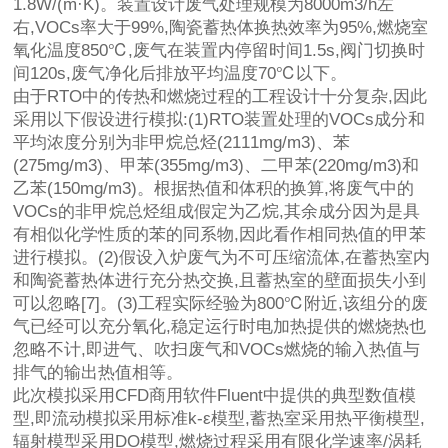
1.8W/(m·K)。装置设计废气处理规模为8000m3/h左
右,VOCs率大于99%,陶瓷蓄热体换热效率为95%,燃烧室
氧化温度850℃,废气在装置内停留时间1.5s,阀门切换时
间120s,废气净化后排放平均温度70℃以下。
由于RTO中的传热和燃烧过程的工程设计十分复杂,因此
采用以下假设进行模拟:(1)RTO装置处理的VOCs成分和
平均浓度分别为非甲烷总烃(2111mg/m3)、苯
(275mg/m3)、甲苯(355mg/m3)、二甲苯(220mg/m3)和
乙苯(150mg/m3)。根据热值和体积的换算,将废气中的
VOCs的非甲烷总烃组成假定为乙烷,其余成分因为是具
有相似化学性质的苯的同系物,因此看作相同热值的甲苯
进行模拟。(2)假设入炉废气为不可压缩流体,在蓄热室内
和陶瓷蓄热体进行充分热交换,且蓄热室的壁面损失小到
可以忽略[7]。(3)工程实际经验为800℃附近,该组分的废
气已经可以充分氧化,稳定运行时电加热提供的燃烧热也
忽略不计,即进气、吹扫废气和VOCs燃烧的输入热值与
排气的输出热值相等。
此次模拟采用CFD商用软件Fluent中提供的典型数值模
型,即流动模拟采用标准k-ε模型,蓄热室采用热平衡模型,
辐射模型采用DO模型,燃烧过程采用有限化学速率/涡耗