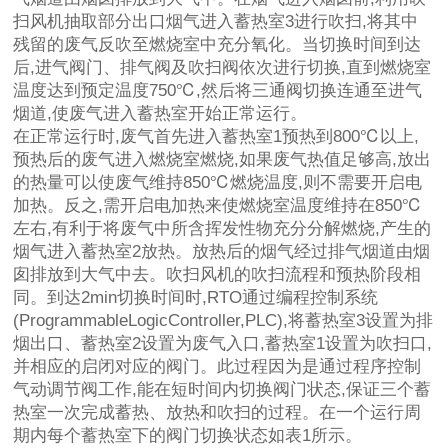
扫风机抽取部分出口烟气进入蓄热室3进行吹扫,将其中
残留的废气反吹至燃烧室中充分氧化。当切换时间到达
后,进气阀门、排气阀及吹扫阀依次进行切换,直到燃烧室
温度达到预定温度750℃,然后将三通阀切换连通至进气
烟道,使废气进入蓄热室开始正常运行。
在正常运行时,废气首先进入蓄热室1预热到800℃以上,
预热后的废气进入燃烧室燃烧,如果废气热值足够高,放出
的热量可以使废气维持850℃燃烧温度,则不需要开启电
加热。反之,需开启电加热来使燃烧室温度维持在850℃
左右,有利于将废气中所含挥发性物充分分解燃烧,产生的
烟气进入蓄热室2放热。放热后的烟气经过排气烟道由烟
囱排放到大气中去。吹扫风机的吹扫流程和预热阶段相
同。到达2min切换时间时,RTO通过编程控制系统
(ProgrammableLogicController,PLC),将蓄热室3设置为排
烟出口、蓄热室2设置为废气入口,蓄热室1设置为吹扫口,
并相应的启闭对应的阀门。此过程因为是通过程序控制
气动调节阀工作,能在短时间内切换阀门状态,保证三个蓄
热室一次完成蓄热、放热和吹扫的过程。在一个运行周
期内每个蓄热室下的阀门切换状态如表1所示。