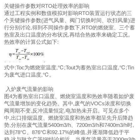
关键操作参数对RTO处理效率的影响
通过工程实例和数值模拟对影响RTO装置运行状态的三
个关键操作参数(进气风量、阀门切换时间、吹扫风量)进
行分别讨论,得到不同操作参数下,RTO的燃烧室、三个蓄
热室及出口温度的分布状况,再结合热效率来确定工况。
热效率的计算公式如下:
式中:Toc为燃烧室温度,℃;Tout为蓄热室出口温度,℃;Tin
为废气进口温度,℃。
入炉废气流量的影响
图4为蓄热室出口温度、燃烧室温度和热效率随着如炉废
气流量增加的变化趋势。其中,废气的VOCs浓度和切换
阀周期不变,反冲流量恒定,电加热未开启。可见在多个
中,出口排烟温度、燃烧室温度和热效率都呈先升后降趋
势,分别在废气流量5400m3/h、7200m3/h和7400m3/h时,
达到78℃、876℃和92.17%的峰值,并逐渐降低趋于平
稳,这与耿文广等[9]结论相近。当废气流量高于7000m3/h