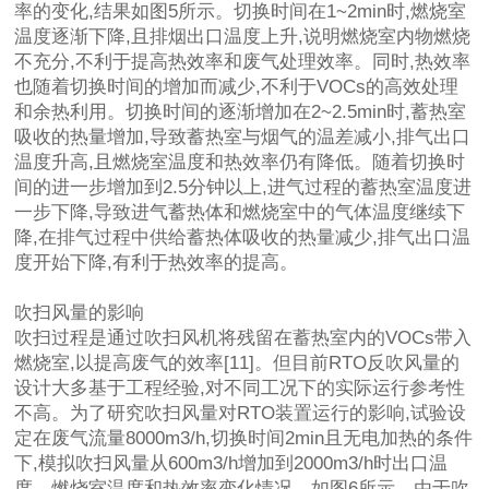
率的变化,结果如图5所示。切换时间在1~2min时,燃烧室
温度逐渐下降,且排烟出口温度上升,说明燃烧室内物燃烧
不充分,不利于提高热效率和废气处理效率。同时,热效率
也随着切换时间的增加而减少,不利于VOCs的高效处理
和余热利用。切换时间的逐渐增加在2~2.5min时,蓄热室
吸收的热量增加,导致蓄热室与烟气的温差减小,排气出口
温度升高,且燃烧室温度和热效率仍有降低。随着切换时
间的进一步增加到2.5分钟以上,进气过程的蓄热室温度进
一步下降,导致进气蓄热体和燃烧室中的气体温度继续下
降,在排气过程中供给蓄热体吸收的热量减少,排气出口温
度开始下降,有利于热效率的提高。
吹扫风量的影响
吹扫过程是通过吹扫风机将残留在蓄热室内的VOCs带入
燃烧室,以提高废气的效率[11]。但目前RTO反吹风量的
设计大多基于工程经验,对不同工况下的实际运行参考性
不高。为了研究吹扫风量对RTO装置运行的影响,试验设
定在废气流量8000m3/h,切换时间2min且无电加热的条件
下,模拟吹扫风量从600m3/h增加到2000m3/h时出口温
度、燃烧室温度和热效率变化情况。如图6所示。由于吹