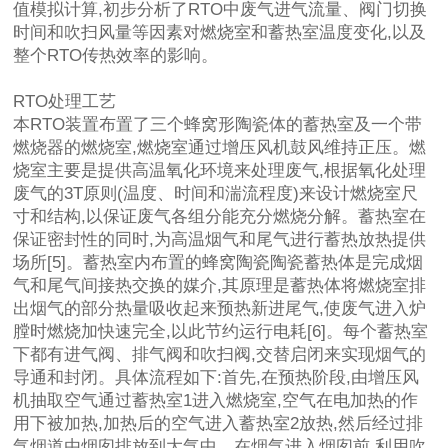
值模拟计算,初步分析了RTO中废气进气流量、阀门切换
时间和吹扫风量等因素对燃烧室和蓄热室温度变化,以及
整个RTO传热效率的影响。
RTO处理工艺
本RTO装置布置了三个蜂窝形陶瓷体的蓄热室及一个带
燃烧器的燃烧室,燃烧室通过增压风机鼓风维持正压。燃
烧室主要是提供高温氧化环境来处理废气,根据氧化处理
废气的3T原则(温度、时间和湍流程度)来设计燃烧室尺
寸和结构,以保证废气各组分能充分燃烧分解。蓄热室在
保证密封性的同时,为高温烟气和尾气进行蓄热放热提供
场所[5]。蓄热室内布置的
蜂窝陶瓷陶瓷蓄热
体是完成烟
气和尾气间接热交换的媒介,其原理是蓄热体将燃烧室排
出烟气的部分热量吸收起来预热新进尾气,使废气进入炉
膛时燃烧加快速完全,以此节约运行电耗[6]。每个蓄热室
下都有进气阀、排气阀和吹扫阀,交替启闭来实现烟气的
导通和封闭。具体流程如下:首先,在预热阶段,由增压风
机抽取空气通过蓄热室1进入燃烧室,空气在电加热的作
用下被加热,加热后的空气进入蓄热室2放热,然后经过排
气烟道由烟囱排放到大气中。在烟气进入烟囱前,利用吹