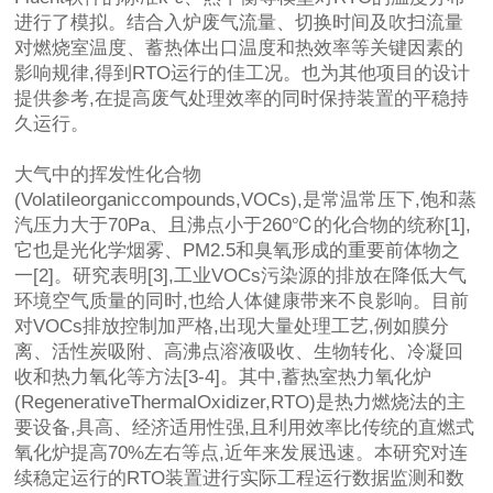
进行了模拟。结合入炉废气流量、切换时间及吹扫流量
对燃烧室温度、蓄热体出口温度和热效率等关键因素的
影响规律,得到RTO运行的佳工况。也为其他项目的设计
提供参考,在提高废气处理效率的同时保持装置的平稳持
久运行。
大气中的挥发性化合物
(Volatileorganiccompounds,VOCs),是常温常压下,饱和蒸
汽压力大于70Pa、且沸点小于260℃的化合物的统称[1],
它也是光化学烟雾、PM2.5和臭氧形成的重要前体物之
一[2]。研究表明[3],工业VOCs污染源的排放在降低大气
环境空气质量的同时,也给人体健康带来不良影响。目前
对VOCs排放控制加严格,出现大量处理工艺,例如膜分
离、活性炭吸附、高沸点溶液吸收、生物转化、冷凝回
收和热力氧化等方法[3-4]。其中,蓄热室热力氧化炉
(RegenerativeThermalOxidizer,RTO)是热力燃烧法的主
要设备,具高、经济适用性强,且利用效率比传统的直燃式
氧化炉提高70%左右等点,近年来发展迅速。本研究对连
续稳定运行的RTO装置进行实际工程运行数据监测和数