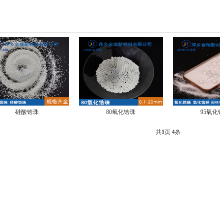
硅酸锆珠
80氧化锆珠
95氧化
共
1
页
4
条