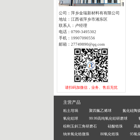
公
司：萍乡金瑞新材料有有限公司
地
址：江西省萍乡市湘东区
联系人：卢经理
电
话：0799-3495302
手
机：19907090556
邮
箱：
27749890@qq.com
请扫码加微信，业务、售后无忧​
主营产品
粘土坩埚
聚四氟乙烯球
氮化硅陶
氧化铝球
99.99高纯氧化铝研磨球
棕刚玉斜三角研磨石
硅酸锆珠
高
纳米氧化锆微珠
80氧化锆珠
95氧