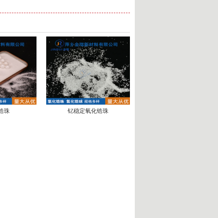
锆珠
钇稳定氧化锆珠