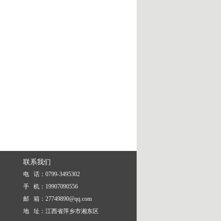
联系我们
电 话：0799-3495302
手 机：19907090556
邮 箱：
27749890@qq.com
地 址：江西省萍乡市湘东区