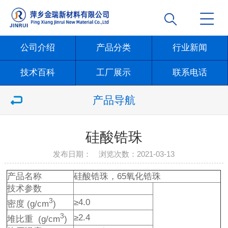
公司介绍
产品分类
行业新闻
技术百科
工厂展示
联系电话
产品导航
硅酸锆珠
发布日期： 浏览次数：
2021-03-13
产品名称
硅酸锆珠，65氧化锆珠
技术参数
3
≥4.0
密度 (g/cm
)
3
≥2.4
堆比重 (g/cm
)