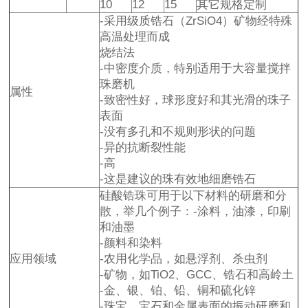
10
12
15
其它规格定制
-采用级质锆石（ZrSiO4）矿物经特殊
高温处理而成
烧结法
-中密度介质，特别适用于大容量搅拌
珠磨机
属性
-致密性好，球形度好和其光滑的珠子
表面
-没有多孔和不规则形状的问题
-异的抗断裂性能
-高
-这是建议的珠有效地细磨锆石
硅酸锆珠可用于以下材料的研磨和分
散，举几个例子：-涂料，油漆，印刷
和油墨
-颜料和染料
应用领域
-农用化学品，如悬浮剂、杀虫剂
-矿物，如TiO2、GCC、锆石和高岭土
-金、银、铂、铅、铜和硫化锌
-珠宝、宝石和金属表面的振动研磨和