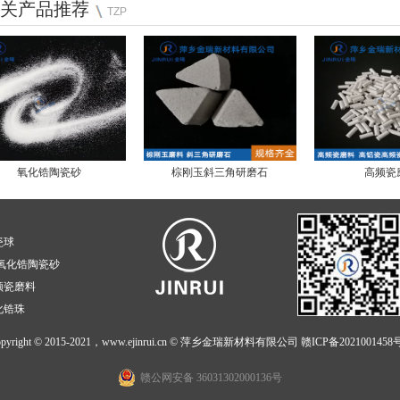
相关产品推荐
TZP
氧化锆陶瓷砂
棕刚玉斜三角研磨石
高频瓷
瓷球
氧化锆陶瓷砂
频瓷磨料
化锆珠
opyright © 2015-2021，www.ejinrui.cn © 萍乡金瑞新材料有限公司
赣ICP备2021001458号
赣公网安备 36031302000136号