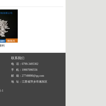
磨料
联系我们
电 话：0799-3495302
手 机：19907090556
邮 箱：
27749890@qq.com
地 址：江西省萍乡市湘东区
-1