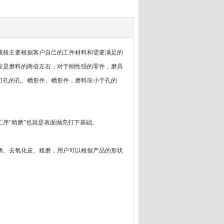
规格主要根据客户自己的工件材料和需要满足的
应是磨料的两倍左右；对于刚性强的零件，磨具
打孔的孔、槽形件、槽形件，磨料应小于孔的
序“精磨”也就是表面抛亮打下基础。
锈、去氧化皮、粗磨，用户可以根据产品的形状