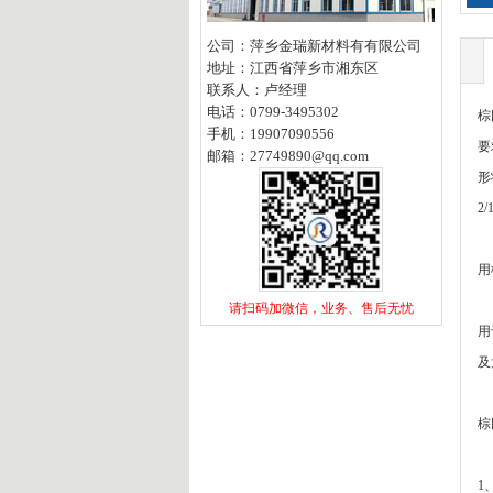
公
司：萍乡金瑞新材料有有限公司
地
址：江西省萍乡市湘东区
联系人：卢经理
电
话：0799-3495302
棕
手
机：19907090556
要
邮
箱：
27749890@qq.com
形
2
用
请扫码加微信，业务、售后无忧​
用
及
棕
1