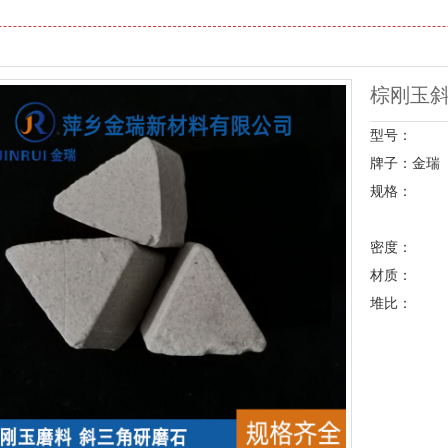
棕刚玉
型号：
牌子：金瑞
规格：
密度：
材质：
堆比：