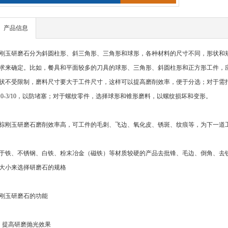
产品信息
刚玉研磨石分为斜圆柱形、斜三角形、三角形和球形，各种材料的尺寸不同，形状和
求来确定。比如，餐具和平面较多的刀具的球形、三角形、斜圆柱形和正方形工件，
状不受限制，磨料尺寸要大于工件尺寸，这样可以提高磨削效率，便于分选；对于需
/10-3/10，以防堵塞；对于螺纹零件，选择球形和锥形磨料，以螺纹损坏和变形。
棕刚玉研磨石磨削效率高，可工件的毛刺、飞边、氧化皮、锈斑、纹痕等，为下一道工
于铁、不锈钢、白铁、粉末冶金（磁铁）等材质较硬的产品去批锋、毛边、倒角、去
大小来选择研磨石的规格
刚玉研磨石的功能
、提高研磨抛光效果