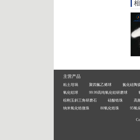
主营产品
粘土坩埚
聚四氟乙烯球
氮化硅陶
氧化铝球
99.99高纯氧化铝研磨球
棕刚玉斜三角研磨石
硅酸锆珠
高
纳米氧化锆微珠
80氧化锆珠
95氧
C