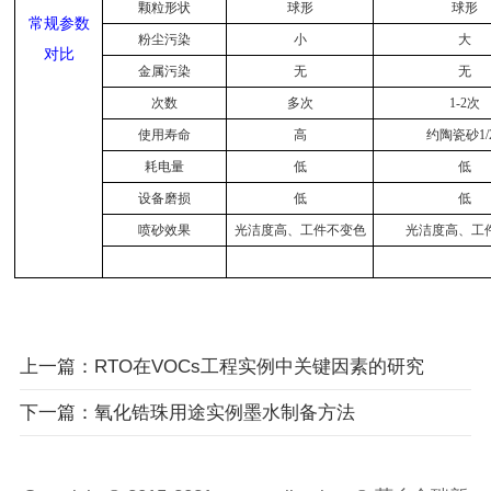
颗粒形状
球形
球形
常规参数
粉尘污染
小
大
对比
金属污染
无
无
次数
多次
1-2次
使用寿命
高
约陶瓷砂1/
耗电量
低
低
设备磨损
低
低
喷砂效果
光洁度高、工件不变色
光洁度高、工
上一篇：RTO在VOCs工程实例中关键因素的研究
下一篇：氧化锆珠用途实例墨水制备方法