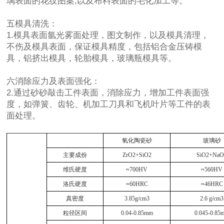
璃表面的花纹图案,以及布料表面的毛化加工等。
五模具清洗：
1.模具表面氩光雾面处理，图文制作，以及模具清理，
不伤及模具表面，保证模具精度，包括铝合金压铸模
具，铝挤出模具，轮胎模具，玻璃瓶模具等。
六消除应力及表面强化：
2.通过砂砂敲击工件表面，消除应力，增加工件表面强
度，如弹簧、齿轮、机加工刀具和飞机叶片等工件的表
面处理。
氧化陶瓷砂
玻璃砂
主要成份
ZrO2+SiO2
SiO2+NaO
维氏硬度
≈700HV
≈560HV
洛氏硬度
≈60HRC
≈46HRC
真密度
3.85g/cm3
2.6 g/cm3
粒径区间
0.04-0.85mm
0.045-0.85