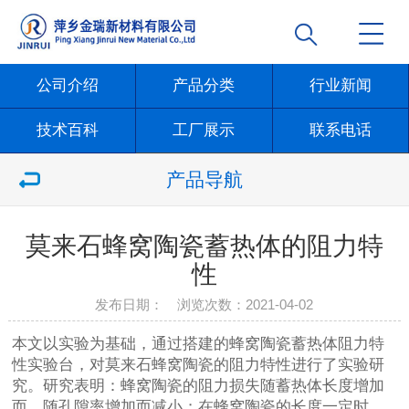
公司介绍
产品分类
行业新闻
技术百科
工厂展示
联系电话
产品导航
莫来石蜂窝陶瓷蓄热体的阻力特
性
发布日期： 浏览次数：
2021-04-02
本文以实验为基础，通过搭建的
蜂窝陶瓷蓄热体
阻力特
性实验台，对莫来石蜂窝陶瓷的阻力特性进行了实验研
究。研究表明：蜂窝陶瓷的阻力损失随蓄热体长度增加
而，随孔隙率增加而减小；在蜂窝陶瓷的长度一定时，