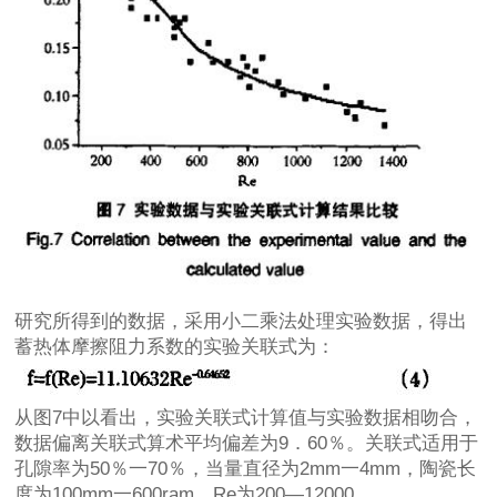
研究所得到的数据，采用小二乘法处理实验数据，得出
蓄热体摩擦阻力系数的实验关联式为：
从图7中以看出，实验关联式计算值与实验数据相吻合，
数据偏离关联式算术平均偏差为9．60％。关联式适用于
孔隙率为50％一70％，当量直径为2mm一4mm，陶瓷长
度为100mm一600ram，Re为200—12000