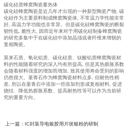
碳化硅质蜂窝陶瓷蓄热体
碳化硅蜂窝陶瓷是近几年才出现的一种新型陶瓷产物, 碳
化硅作为主要原料制成蜂窝陶瓷体, 不常温力学性能非常
好, 高温力学功能也非常异。但是碳化硅蜂窝陶瓷的断裂
韧性低, 脆性大, 因而近年来对于用碳化硅制备蜂窝陶瓷
的研究多集中于在碳化硅中添加晶须或者纤维来增韧的
复相陶瓷。
莫来石质、氧化铝质、碳化硅质、钛酸铝质蜂窝陶瓷材
料的性能随着研究的深入均有所提高, 但是其热膨胀系数
会随着材料强度的增加而增加, 致其使用寿命受到的影响
仍然很大。堇青石作为蜂窝陶瓷材料点多, 但耐热性稍
差, 所以在堇青石中添加一些添加剂形成复相材料, 促进
烧结、降低热膨胀系数、提高耐热性等可以作为当前研
究的重要方向。
上一篇：IC封装导电银胶用片状银粉的研制