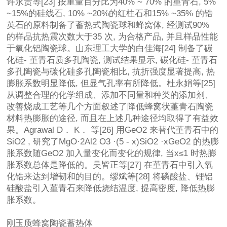
许永贵等[23] 按重量百分比为40% ~ 70% 的堇青石, 5%
~15%的硅线石, 10% ~20%的红柱石和15% ~35% 的锆
英石的原料制备了蓄热式陶瓷球和蜂窝体, 经测试90%
的样品抗热震次数大于35 次, 为合格产品, 并且样品性能
于氧化铝陶瓷球。山东理工大学的白佳海[24] 制备了碳
化硅- 堇青石质多孔陶瓷, 测试结果显示, 碳化硅- 堇青石
多孔陶瓷与碳化硅多孔陶瓷相比, 抗折强度显著提高, 热
膨胀系数明显降低, 但显气孔率有所降低。杜永娟等[25]
从调整合理的化学组成、添加不同量和种类的添加剂、
改善烧成工艺等几个方面叙述了降低蜂窝状堇青石陶瓷
材料热膨胀的途径, 而且在上述几种途径均取得了有益效
果。Agrawal D． K． 等[26] 用GeO2 来替代堇青石中的
SiO2 , 研究了MgO·2Al2 O3 ·(5 - x)SiO2 ·xGeO2 的热膨
胀系数随GeO2 加入量变化而变化的规律, 当x≤1 时热膨
胀系数总体是降低的。吴皆正等[27] 在堇青石中引入氧
化锆来达到增韧和的目的。缪斌等[28] 将磷酸盐、锂铝
硅酸盐引入堇青石来降低烧结温度, 提高密度, 降低热膨
胀系数。
刚玉质蜂窝陶瓷蓄热体