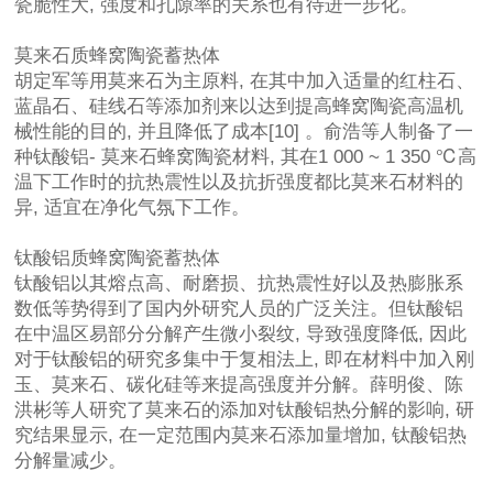
瓷脆性大, 强度和孔隙率的关系也有待进一步化。
莫来石质蜂窝陶瓷蓄热体
胡定军等用莫来石为主原料, 在其中加入适量的红柱石、
蓝晶石、硅线石等添加剂来以达到提高蜂窝陶瓷高温机
械性能的目的, 并且降低了成本[10] 。俞浩等人制备了一
种钛酸铝- 莫来石蜂窝陶瓷材料, 其在1 000 ~ 1 350 ℃高
温下工作时的抗热震性以及抗折强度都比莫来石材料的
异, 适宜在净化气氛下工作。
钛酸铝质蜂窝陶瓷蓄热体
钛酸铝以其熔点高、耐磨损、抗热震性好以及热膨胀系
数低等势得到了国内外研究人员的广泛关注。但钛酸铝
在中温区易部分分解产生微小裂纹, 导致强度降低, 因此
对于钛酸铝的研究多集中于复相法上, 即在材料中加入刚
玉、莫来石、碳化硅等来提高强度并分解。薛明俊、陈
洪彬等人研究了莫来石的添加对钛酸铝热分解的影响, 研
究结果显示, 在一定范围内莫来石添加量增加, 钛酸铝热
分解量减少。