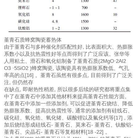
堇青石质蜂窝陶瓷蓄热体
由于堇青石与多种催化剂匹配性好, 比表面积大、热膨胀
系数小以及抗热震性好等点而得到了广泛应该。张华等
人用粘土、滑石和氧化铝制备了堇青石质(2MgO·2Al2
O3 ·5SiO2 )蜂窝陶瓷, 该陶瓷具有热膨胀系数低、气孔
率高的点[16] 。堇青石虽然有很多点, 目前得到了广泛关
注, 但仍然存
在缺点, 即耐热性稍差, 所以很多后续的研究都将重点集
中了在堇青石中添加其他材料来提高堇青石性能方面。
在堇青石中添加一些添加剂, 可以促进堇青石烧结、降低
热膨胀系数、提高抗热震性等, 通常的添加剂有硅线石、
碳化硅、氧化锆、氧化锗、碳酸锂以及氟化钙等[17] , 添
加后烧结形成硅线石- 堇青石、莫来石- 堇青石、钛酸铝-
堇青石、尖晶石- 堇青石等复相材料[18 -22] 。