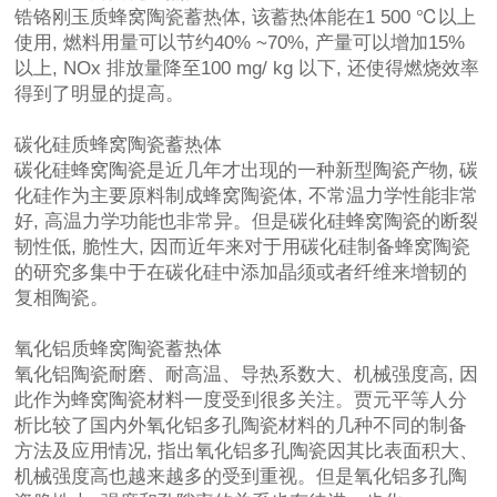
锆铬刚玉质蜂窝陶瓷蓄热体, 该蓄热体能在1 500 ℃以上
使用, 燃料用量可以节约40% ~70%, 产量可以增加15%
以上, NOx 排放量降至100 mg/ kg 以下, 还使得燃烧效率
得到了明显的提高。
碳化硅质蜂窝陶瓷蓄热体
碳化硅蜂窝陶瓷是近几年才出现的一种新型陶瓷产物, 碳
化硅作为主要原料制成蜂窝陶瓷体, 不常温力学性能非常
好, 高温力学功能也非常异。但是碳化硅蜂窝陶瓷的断裂
韧性低, 脆性大, 因而近年来对于用碳化硅制备蜂窝陶瓷
的研究多集中于在碳化硅中添加晶须或者纤维来增韧的
复相陶瓷。
氧化铝质蜂窝陶瓷蓄热体
氧化铝陶瓷耐磨、耐高温、导热系数大、机械强度高, 因
此作为蜂窝陶瓷材料一度受到很多关注。贾元平等人分
析比较了国内外氧化铝多孔陶瓷材料的几种不同的制备
方法及应用情况, 指出氧化铝多孔陶瓷因其比表面积大、
机械强度高也越来越多的受到重视。但是氧化铝多孔陶