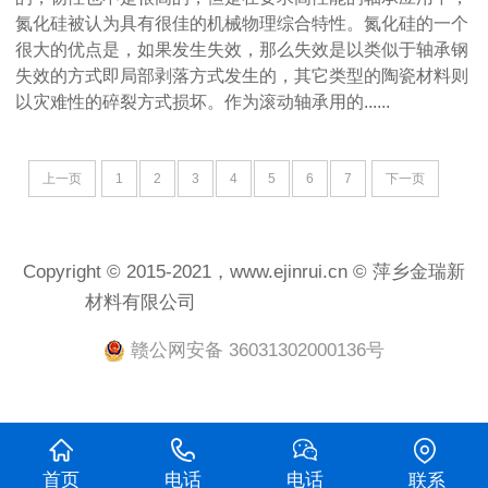
氮化硅被认为具有很佳的机械物理综合特性。氮化硅的一个
很大的优点是，如果发生失效，那么失效是以类似于轴承钢
失效的方式即局部剥落方式发生的，其它类型的陶瓷材料则
以灾难性的碎裂方式损坏。作为滚动轴承用的......
上一页
1
2
3
4
5
6
7
下一页
Copyright © 2015-2021，www.ejinrui.cn © 萍乡金瑞新
材料有限公司
赣ICP备2021001458号-1
赣公网安备 36031302000136号
首页
电话
电话
联系