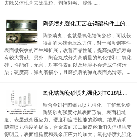
去除又体现为去除晶粒、剥落颗粒、脆性......
陶瓷喷丸强化工艺在钢架构件上的应用
陶瓷喷丸，也就是氧化锆陶瓷砂​，可以获
得高的大残余压应力值，对于强度钢零件
表面微裂纹的产生和扩展，改善产品性能，提高抗疲损寿命
有较大贡献。另外，陶瓷丸成分为高质量的氧化锆和二氧化
硅，性能好，无害，对零件表面以及环境不会造成任何污
染；硬度高，弹丸磨损小，且磨损后的弹丸表面光滑等。...
氧化锆陶瓷砂喷丸强化对TC18钛合金性能的影响
钛合金进行陶瓷丸喷丸强化，了解氧化锆
陶瓷砂丸强度对其表面形貌、表面粗糙
度、表层残余压应力、硬度和疲损性能的影响。结果表明：
随着喷丸强度的提高，合金表面加工痕迹逐渐消失但弹坑变
得明显，表面粗糙度和残余压应力均加大；氧化锆喷丸强化