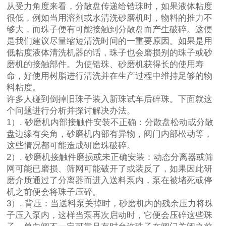
从受力角度来看，分散盘传递给锆珠时，如果液体粘度
很低，例如当用溶剂或水清洗砂磨机时，物料的推力不
够大，而珠子便有可能接触到分散盘而产生破碎。这便
是我们建议尽量缩短清洗时间的一重要原因。如果是用
低粘度液体清洗机器的话，珠子也会磨损别的珠子或砂
磨机的接触部件。为使锆珠、砂磨机获得长的使用寿
命，好使用树脂进行清洗并在生产过程中维持足够的物
料粘度。
许多人碰到倒掉旧珠子装入新珠试车后碎珠。下面就这
个问题进行分析并探讨解决办法。
1）. 砂磨机内部接触件安装不正确：分散盘松动或分散
盘边缘有尖角，砂磨机内部有异物，阀门内部松动等，
这些情况都可能造成研磨珠破碎。
2）. 砂磨机接触件磨损或未正确安装：动态分离器或筛
网可能已磨损、筛网可能破开了或装反了，如果因此研
磨介质通过了分离器而进入送料泵内，泵在被堵死或停
机之前便会将珠子压碎。
3）. 背压：当送料泵关掉时，砂磨机内的残余压力将珠
子压入泵内，这样当泵再次启动时，它便会压碎这些珠