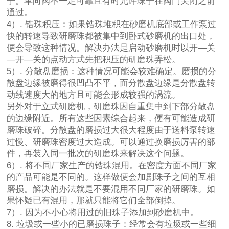
子。单向阀不一定可靠且有时允许珠子在阀门关闭之前
通过。
4）. 锆珠积压：如果锆珠堆积在砂磨机底部或工作泵过
快的转速导致研磨珠都被集中到卧式砂磨机的出口处，
便会导致这种情况。解决办法是启动砂磨机时以开—关
—开—关的点动方式先把积压的研磨珠弄松。
5）. 分散盘磨损：这种情况可能会较难确定。磨损的分
散盘边缘被磨得很凹凸不平，而分散盘边缘是分散盘转
动线速度大的地方且可能会形成较强的涡流。
另外对于立式研磨机，研磨珠因自重集中到下部分散盘
的边缘附近。所有这些因素综合起来，便有可能造成研
磨珠破碎。分散盘的磨损过大很大程度由于送料泵转速
过慢、研磨珠密度过大造成。可以通过换磨损厉害的部
件，再装入同一批次的研磨珠来解决这个问题。
6）. 将不同厂家生产的锆珠混用。在密度方面不同厂家
的产品可能是不同的。这样做便会加剧珠子之间的互相
磨损。解决的办法就是不要混用不同厂家的研磨珠。如
果怀疑已有混用，那就只能将它们全部倒掉。
7）. 因为不小心将用过的旧珠子添加到砂磨机中。
8. 垃圾或一些小的已磨损珠子：经常会有垃圾或一些细