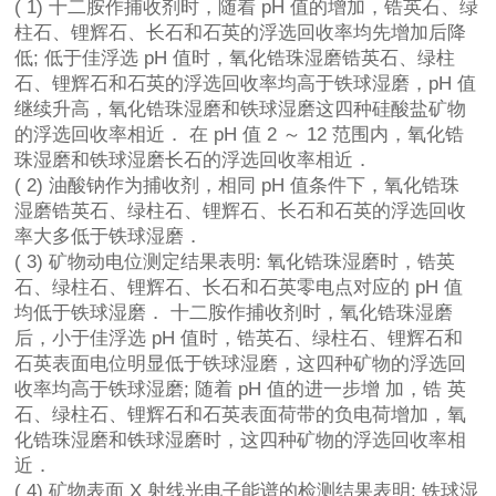
( 1) 十二胺作捕收剂时，随着 pH 值的增加，锆英石、绿
柱石、锂辉石、长石和石英的浮选回收率均先增加后降
低; 低于佳浮选 pH 值时，氧化锆珠湿磨锆英石、绿柱
石、锂辉石和石英的浮选回收率均高于铁球湿磨，pH 值
继续升高，氧化锆珠湿磨和铁球湿磨这四种硅酸盐矿物
的浮选回收率相近． 在 pH 值 2 ～ 12 范围内，氧化锆
珠湿磨和铁球湿磨长石的浮选回收率相近．
( 2) 油酸钠作为捕收剂，相同 pH 值条件下，氧化锆珠
湿磨锆英石、绿柱石、锂辉石、长石和石英的浮选回收
率大多低于铁球湿磨．
( 3) 矿物动电位测定结果表明: 氧化锆珠湿磨时，锆英
石、绿柱石、锂辉石、长石和石英零电点对应的 pH 值
均低于铁球湿磨． 十二胺作捕收剂时，氧化锆珠湿磨
后，小于佳浮选 pH 值时，锆英石、绿柱石、锂辉石和
石英表面电位明显低于铁球湿磨，这四种矿物的浮选回
收率均高于铁球湿磨; 随着 pH 值的进一步增 加，锆 英
石、绿柱石、锂辉石和石英表面荷带的负电荷增加，氧
化锆珠湿磨和铁球湿磨时，这四种矿物的浮选回收率相
近．
( 4) 矿物表面 X 射线光电子能谱的检测结果表明: 铁球湿