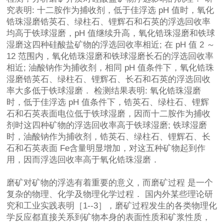
究表明: 十二胺作为捕收剂，低于佳浮选 pH 值时，氧化
锆珠湿磨锆英石、绿柱石、锂辉石和石英的浮选回收率
均高于铁球湿磨，pH 值继续升高，氧化锆珠湿磨和铁球
湿磨这四种硅酸盐矿物的浮选回收率相近; 在 pH 值 2 ～
12 范围内，氧化锆珠湿磨和铁球湿磨长石的浮选回收率
相近; 油酸钠作为捕收剂，相同 pH 值条件下，氧化锆珠
湿磨锆英石、绿柱石、锂辉石、长石和石英的浮选回收
率大多低于铁球湿磨． 检测结果表明: 氧化锆珠湿磨
时，低于佳浮选 pH 值条件下，锆英石、绿柱石、锂辉
石和石英表面电位低于铁球湿磨，因而十二胺作为捕收
剂时这四种矿物的浮选回收率高于铁球湿磨; 铁球湿磨
时，油酸钠作为捕收剂，锆英石、绿柱石、锂辉石、长
石和石英表面 Fe含量明显增加，对这五种矿物起到作
用，因而浮选回收率高于氧化锆珠湿磨．
磨矿对矿物的浮选有着重要的意义，而磨矿过程 是一个
复杂的物理、化学及物理化学过程． 国内外某些理论研
究和工业实践表明［1--3］，磨矿过程发生的各类物理化
学反应都直接关系到矿物本身的表面性质和矿浆性质，