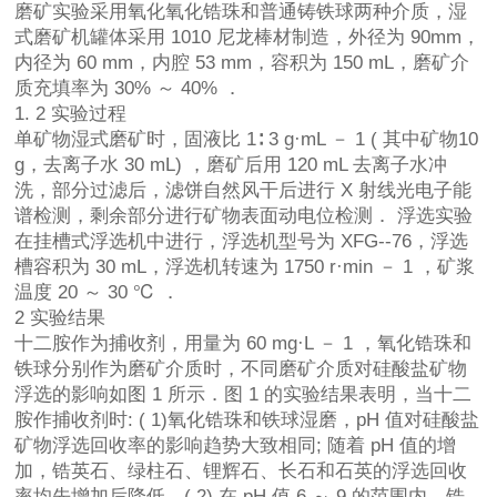
磨矿实验采用氧化氧化锆珠和普通铸铁球两种介质，湿
式磨矿机罐体采用 1010 尼龙棒材制造，外径为 90mm，
内径为 60 mm，内腔 53 mm，容积为 150 mL，磨矿介
质充填率为 30% ～ 40% ．
1. 2 实验过程
单矿物湿式磨矿时，固液比 1∶ 3 g·mL － 1 ( 其中矿物10
g，去离子水 30 mL) ，磨矿后用 120 mL 去离子水冲
洗，部分过滤后，滤饼自然风干后进行 X 射线光电子能
谱检测，剩余部分进行矿物表面动电位检测． 浮选实验
在挂槽式浮选机中进行，浮选机型号为 XFG--76，浮选
槽容积为 30 mL，浮选机转速为 1750 r·min － 1 ，矿浆
温度 20 ～ 30 ℃ ．
2 实验结果
十二胺作为捕收剂，用量为 60 mg·L － 1 ，氧化锆珠和
铁球分别作为磨矿介质时，不同磨矿介质对硅酸盐矿物
浮选的影响如图 1 所示．图 1 的实验结果表明，当十二
胺作捕收剂时: ( 1)氧化锆珠和铁球湿磨，pH 值对硅酸盐
矿物浮选回收率的影响趋势大致相同; 随着 pH 值的增
加，锆英石、绿柱石、锂辉石、长石和石英的浮选回收
率均先增加后降低．( 2) 在 pH 值 6 ～ 9 的范围内，锆