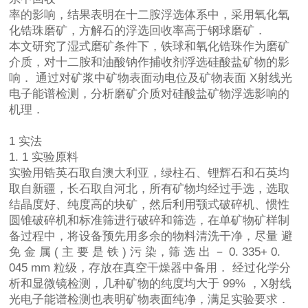
率的影响，结果表明在十二胺浮选体系中，采用氧化氧
化锆珠磨矿，方解石的浮选回收率高于钢球磨矿．
本文研究了湿式磨矿条件下，铁球和氧化锆珠作为磨矿
介质，对十二胺和油酸钠作捕收剂浮选硅酸盐矿物的影
响． 通过对矿浆中矿物表面动电位及矿物表面 X射线光
电子能谱检测，分析磨矿介质对硅酸盐矿物浮选影响的
机理．
1 实法
1. 1 实验原料
实验用锆英石取自澳大利亚，绿柱石、锂辉石和石英均
取自新疆，长石取自河北，所有矿物均经过手选，选取
结晶度好、纯度高的块矿，然后利用颚式破碎机、惯性
圆锥破碎机和标准筛进行破碎和筛选，在单矿物矿样制
备过程中，将设备预先用多余的物料清洗干净，尽量 避
免 金 属 ( 主 要 是 铁 ) 污 染，筛 选 出 － 0. 335+ 0.
045 mm 粒级，存放在真空干燥器中备用． 经过化学分
析和显微镜检测，几种矿物的纯度均大于 99% ，X射线
光电子能谱检测也表明矿物表面纯净，满足实验要求．