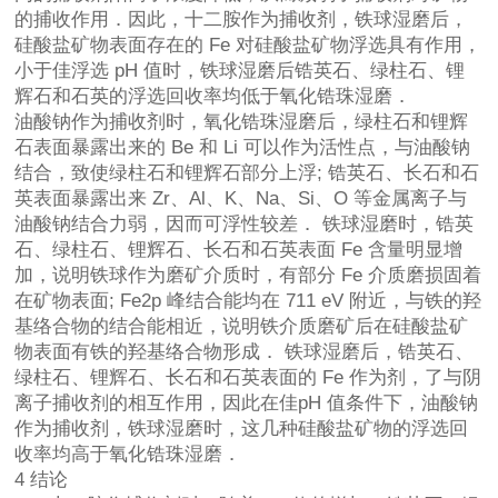
的捕收作用．因此，十二胺作为捕收剂，铁球湿磨后，
硅酸盐矿物表面存在的 Fe 对硅酸盐矿物浮选具有作用，
小于佳浮选 pH 值时，铁球湿磨后锆英石、绿柱石、锂
辉石和石英的浮选回收率均低于氧化锆珠湿磨．
油酸钠作为捕收剂时，氧化锆珠湿磨后，绿柱石和锂辉
石表面暴露出来的 Be 和 Li 可以作为活性点，与油酸钠
结合，致使绿柱石和锂辉石部分上浮; 锆英石、长石和石
英表面暴露出来 Zr、Al、K、Na、Si、O 等金属离子与
油酸钠结合力弱，因而可浮性较差． 铁球湿磨时，锆英
石、绿柱石、锂辉石、长石和石英表面 Fe 含量明显增
加，说明铁球作为磨矿介质时，有部分 Fe 介质磨损固着
在矿物表面; Fe2p 峰结合能均在 711 eV 附近，与铁的羟
基络合物的结合能相近，说明铁介质磨矿后在硅酸盐矿
物表面有铁的羟基络合物形成． 铁球湿磨后，锆英石、
绿柱石、锂辉石、长石和石英表面的 Fe 作为剂，了与阴
离子捕收剂的相互作用，因此在佳pH 值条件下，油酸钠
作为捕收剂，铁球湿磨时，这几种硅酸盐矿物的浮选回
收率均高于氧化锆珠湿磨．
4 结论