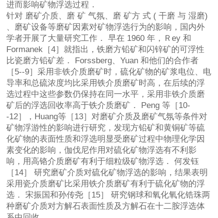
进而影响矿物浮选过程．
针对 磨矿介质、磨 矿 气氛、磨 矿方 式 ( 干磨 与 湿磨)
、磨矿设备等磨矿因素对矿物浮选行为的影响，国内外
学者开展了大量研究工作． 早在 1960 年，Ｒey 和
Formanek［4］就指出，铁磨方铅矿和闪锌矿的可浮性
比瓷磨方铅矿差． Forssberg、Yuan 和他们的合作者
［5--9］采用非铁介质磨矿时，硫化矿物的矿浆电位、电
导率和总硫浓度均比采用铁介质磨矿时高，在后续的浮
选过程中这些参数仍保持在同一水平，采用非铁介质磨
矿后的浮选回收率高于铁介质磨矿． Peng 等［10-
-12］，Huang等［13］对磨矿介质及磨矿气氛等条件对
矿物浮游性的影响进行研究，发现方铅矿和黄铜矿等硫
化矿物的表面性质和浮选明显受磨矿过程中物理化学因
素变化的影响，伽伐尼作用对硫化矿物浮选有不利影
响，用高铬介质磨矿有利于细粒级矿物浮选． 何发钰
［14］ 研究磨矿介质对硫化矿物浮选的影响，结果表明
采用瓷介质磨矿比采用铁介质磨矿有利于硫化矿物的浮
选． 宋振国和孙传尧［15］ 研究钢球和氧化氧化锆珠两
种磨矿介质对方解石表面性质及方解石在十二胺浮选体
系中回收