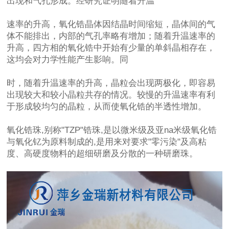
出现和气孔形成。经研究证明随着升温
速率的升高，氧化锆晶体因结晶时间缩短，晶体间的气
体不能排出，内部的气孔率略有增加；随着升温速率的
升高，四方相的氧化锆中开始有少量的单斜晶相存在，
这均会对力学性能产生影响。同
时，随着升温速率的升高，晶粒会出现两极化，即容易
出现较大和较小晶粒共存的情况。较慢的升温速率有利
于形成较均匀的晶粒，从而使氧化锆的半透性增加。
氧化锆珠
,别称"TZP"锆珠,是以微米级及亚na米级氧化锆
与氧化钇为原料制成的,是用来对要求"零污染"及高粘
度、高硬度物料的超细研磨及分散的一种研磨珠。