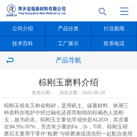
公司介绍
产品分类
行业新闻
技术百科
工厂展示
联系电话
产品导航
棕刚玉磨料介绍
发布日期： 浏览次数：
2021-05-24
棕刚玉俗名又称金刚砂，是用矾土、碳素材料、铁屑三
种原料在电炉中经过融化还原而制得的棕褐色人造刚
玉，故为此名。棕刚玉主要化学成份是AL2O3，其含量
在94.5%-97%，另含有少量的Fe，Si，Ti等。棕刚玉研
磨石主要用于零件“粗磨”与研磨液或清洗剂一起配合使用