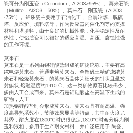
瓷可分为刚玉瓷（Corundum，Al2O3>95%）、莫来石瓷
（Mullite，Al2O3---50%）、莫来石---刚玉瓷（Al2O3 --
-75%）。铝质瓷主要用于石油化工 、金属冶炼、脱硫
塔、反应炉、填料塔等，作为反应器内催化剂等的支撑
材料和塔填料，由于良好的机械性能，化学稳定性及耐
热性，使铝质瓷可以很好的适应高温、高压、腐蚀性强
的工作环境。
莫来石
莫来石是一系列由铝硅酸盐组成的矿物统称，主要有高
纯电熔莫来石、普通电熔莫来石、全铝矾土精矿烧结莫
来石和轻烧莫来石，的莫来石晶体为细长的针状且呈放
射簇状,熔融温度约1910℃。这一类矿物原石比较稀少，
多由人工合成而来。莫来石是铝硅酸盐在高温下生成的
矿物，人工
加热铝硅酸盐时会形成莫来石。莫来石具有耐高温、强
度高导热系数小，节能效果显著等特点，其中耐火度尤
其秀，耐火度在1800°C时仍很稳定,1810°C时会分解为刚
玉和液相，多用于生产耐火材料，并广泛应用于 陶瓷、