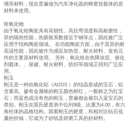
璃等材料，现在普遍做为汽车净化器的蜂窝状载体的原
材料来使用。
锆氧化物
由于氧化锆陶瓷具有高韧性、高抗弯强度和高耐磨性，
异的隔热性能，热膨胀系数接近于钢等点，因此被广泛
应用于结构陶瓷领域。 在功能陶瓷方面，由于其异的耐
高温性能，因此被作为感应加热管、耐火材料、发热元
件的主要原材料使用。 另外，氧化锆在热障涂层、催化
剂载体、、保健、耐火材料、纺织等领域正得到广泛应
用。
刚玉
刚玉是一种由氧化铝（Al2O3 ）的结晶形成的宝石，铝
含量高。掺有金属铬的刚玉颜色鲜红，一般称之为红宝
石；而蓝色或没有色的刚玉，普遍都会被归入蓝宝石的
类别。刚玉在莫氏硬度表中位列9级。比重为4.00，有六
角柱体的晶格结构。因着刚玉的硬度，和相对比钻石低
廉的价钱，它成为了砂纸及研磨工具的好材料。