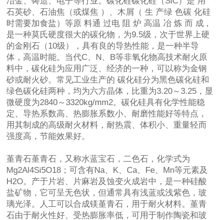
冶金、铸造、电子等行业。碳化硅碳化硅（SiC）是 用
石英砂、石油焦（或煤焦 ）、木屑（ 生 产绿 色碳 化硅
时需要加食盐）等原 料通 过电 阻 炉 高温 冶 炼 而 成 ,
是一种莫氏硬度很大的碳化物，为9.5级，次于世界上硬
的金刚石（10级），具有良的导热性能，是一种半导
体，高温时能。当代C、N、B等非氧化物高技术耐火原
料中，碳化硅为应用广泛、经济的一种，可以称为金钢
砂或耐火砂。常见工业生产的 碳化硅分为黑色碳化硅和
绿色碳化硅两种，均为六方晶体，比重为3.20～3.25，显
微硬度为2840～3320kg/mm2。碳化硅具有化学性能稳
定、导热系数高、热膨胀系数小、耐磨性能好等特点，
用其制成的高级耐火材料，耐热震、体积小、重量轻而
强度高，节能效果好。
堇青石堇青石，又称水蓝宝石，二色石，化学式为
Mg2Al4Si5O18；可含有Na、K、Ca、Fe、Mn等元素及
H2O。产于片岩、片麻岩及蚀变火成岩中，是一种硅酸
盐矿物，它可呈无色状，但通常具有浅蓝或浅紫色，玻
璃光泽。人工可以合成镁堇青石，用于耐火材料。堇青
石由于耐火性好、受热膨胀率低，可用于制作陶瓷和玻