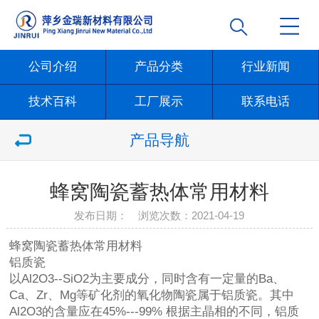
公司介绍
产品分类
行业新闻
技术百科
工厂展示
联系电话
产品导航
蜂窝陶瓷蓄热体常用材料
发布日期： 浏览次数：
2021-04-19
蜂窝陶瓷蓄热体
常用材料
铝质瓷
以Al2O3--SiO2为主要成分，同时含有一定量的Ba、
Ca、Zr、Mg等矿化剂的氧化物陶瓷属于铝质瓷。其中
Al2O3的含量应在45%---99% 根据主晶相的不同，铝质