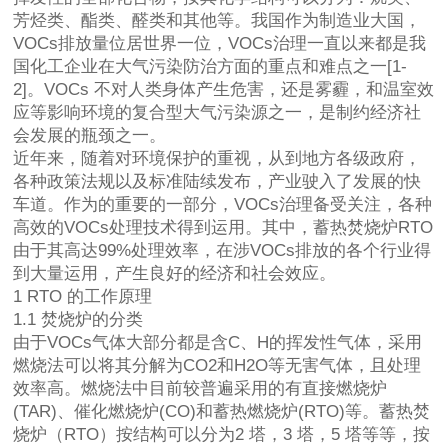
芳烃类、酯类、醛类和其他等。我国作为制造业大国，
VOCs排放量位居世界一位，VOCs治理一直以来都是我
国化工企业在大气污染防治方面的重点和难点之一[1-
2]。VOCs 不对人类身体产生危害，还是雾霾，和温室效
应等影响环境的复合型大气污染源之一，是制约经济社
会发展的瓶颈之一。
近年来，随着对环境保护的重视，从到地方各级政府，
各种政策法规以及标准陆续发布，产业驶入了发展的快
车道。作为的重要的一部分，VOCs治理备受关注，各种
高效的VOCs处理技术得到运用。其中，蓄热焚烧炉RTO
由于其高达99%处理效率，在涉VOCs排放的各个行业得
到大量运用，产生良好的经济和社会效应。
1 RTO 的工作原理
1.1 焚烧炉的分类
由于VOCs气体大部分都是含C、H的挥发性气体，采用
燃烧法可以将其分解为CO2和H2O等无害气体，且处理
效率高。燃烧法中目前较普遍采用的有直接燃烧炉
(TAR)、催化燃烧炉(CO)和蓄热燃烧炉(RTO)等。蓄热焚
烧炉（RTO）按结构可以分为2 塔，3 塔，5 塔等等，按