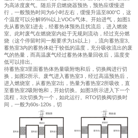
为高浓度废气。随后开启燃烧器预热，预热应缓慢进
行，一般预热时间为6小时左右，缓慢升温至800℃，这
个温度可以分解95%以上VOCs气体。开始进气，如图1
先从蓄热室1进去，经蓄热体预热且扰流后，进入燃烧
室。此时废气在燃烧室内处于无规则流动，经过充分燃
烧（这个停留时间一般要求为1s以上），流向蓄热室3。
蓄热室3内的蓄热体处于较低的温度，充分吸收流出的废
气的热量，而高温废气经过蓄热体热量回收后，温度变
低可以排出。
待蓄热室3里面蓄热体热量吸附饱和后，切换阀进行切
换，如图2所示。废气进入蓄热室3，经过高温预热后，
进入燃烧室，从蓄热室2出，热量为蓄热室2所吸收，直
至蓄热室2吸附饱和，开始切换。如图3所示进入下一个
流程，3次切换为一个，如此运行。RTO切换阀切换时
间，一般为60s-120s，切