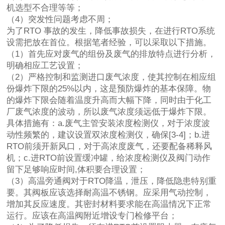
机选型不合理等等；
（4）突发性问题考虑不周；
为了RTO 事故的发生，降低事故损失，在进行RTO系统
设需把放在首位。根据笔者经验，可以采取以下措施。
（1）首先应对废气的组份及废气的排放特点进行分析，
明确相应工艺设置；
（2）严格控制和监测进口废气浓度，使其控制在相应组
份爆炸下限的25%以内，这是预防爆炸的基本保障。物
的爆炸下限会随着温度升高而大幅下降，同时由于化工
厂废气浓度的波动，所以废气浓度须远低于爆炸下限。
具体措施有：a.废气主管安装浓度检测仪，对于浓度波
动性频繁的，建议设置双浓度检测仪，确保[3-4]；b.进
RTO前须开新风口，对于高浓度废气，还要配备稀释风
机；c.进RTO前设置缓冲罐，给浓度检测仪及阀门动作
留下足够响应时间,体积要合理设置；
（3）高温旁通阀对于RTO降温，泄压，降低隐患特别重
要。其阀板应该选择耐高温不锈钢。应采用气动控制，
增加其反应速度。其密封材料要求能在高温情况下正常
运行。应该在高温阀附近增设专门检修平台；