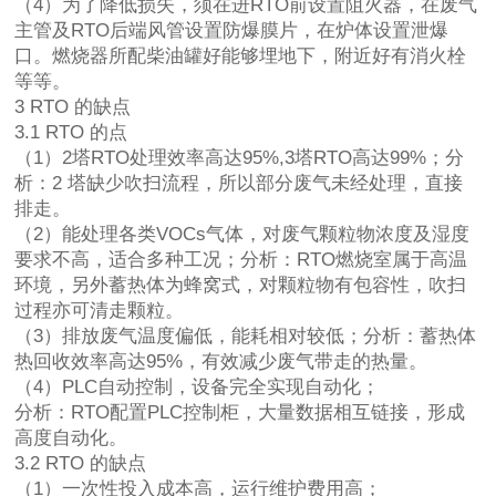
（4）为了降低损失，须在进RTO前设置阻火器，在废气
主管及RTO后端风管设置防爆膜片，在炉体设置泄爆
口。燃烧器所配柴油罐好能够埋地下，附近好有消火栓
等等。
3 RTO 的缺点
3.1 RTO 的点
（1）2塔RTO处理效率高达95%,3塔RTO高达99%；分
析：2 塔缺少吹扫流程，所以部分废气未经处理，直接
排走。
（2）能处理各类VOCs气体，对废气颗粒物浓度及湿度
要求不高，适合多种工况；分析：RTO燃烧室属于高温
环境，另外蓄热体为蜂窝式，对颗粒物有包容性，吹扫
过程亦可清走颗粒。
（3）排放废气温度偏低，能耗相对较低；分析：蓄热体
热回收效率高达95%，有效减少废气带走的热量。
（4）PLC自动控制，设备完全实现自动化；
分析：RTO配置PLC控制柜，大量数据相互链接，形成
高度自动化。
3.2 RTO 的缺点
（1）一次性投入成本高，运行维护费用高；