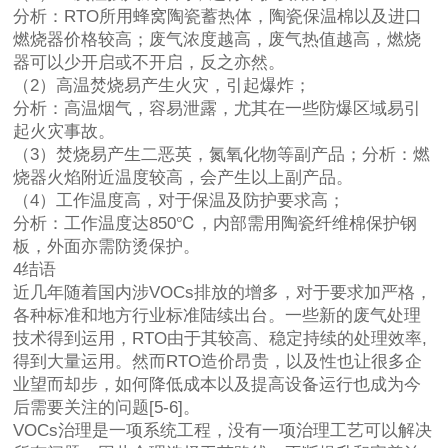
分析：RTO所用
蜂窝陶瓷蓄热体
，陶瓷保温棉以及进口
燃烧器价格较高；废气浓度越高，废气热值越高，燃烧
器可以少开启或不开启，反之亦然。
（2）高温焚烧易产生火灾，引起爆炸；
分析：高温烟气，容易泄露，尤其在一些防爆区域易引
起火灾事故。
（3）焚烧易产生二恶英，氮氧化物等副产品；分析：燃
烧器火焰附近温度较高，会产生以上副产品。
（4）工作温度高，对于保温及防护要求高；
分析：工作温度达850℃，内部需用陶瓷纤维棉保护钢
板，外面亦需防烫保护。
4结语
近几年随着国内涉VOCs排放的增多，对于要求加严格，
各种标准和地方行业标准陆续出台。一些新的废气处理
技术得到运用，RTO由于其较高、稳定持续的处理效率,
得到大量运用。然而RTO造价昂贵，以及性也让很多企
业望而却步，如何降低成本以及提高设备运行也成为今
后需要关注的问题[5-6]。
VOCs治理是一项系统工程，没有一项治理工艺可以解决